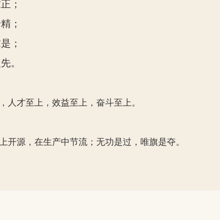
求正；
专精；
求是；
人先。
，人才至上，效益至上，奋斗至上。
上开源，在生产中节流；无功是过，唯旗是夺。