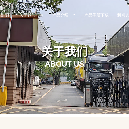
首 页
关于我们
产品介绍
产品手册下载
新闻
关于我们
ABOUT US