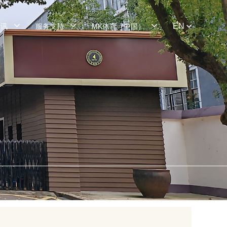
EN
资讯
服务支持
MK体育（中国）