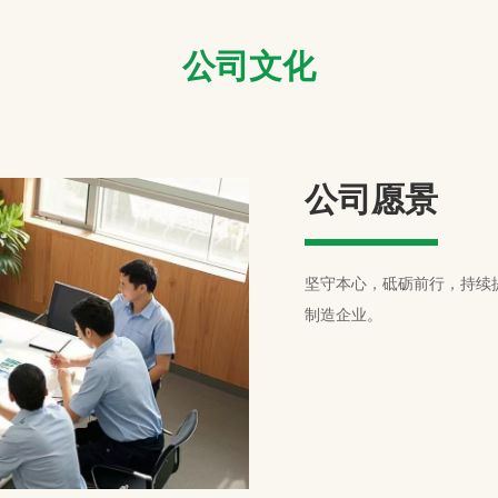
公司文化
公司愿景
坚守本心，砥砺前行，持续
制造企业。