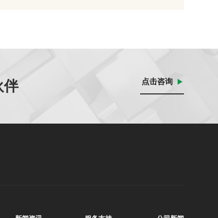
点击咨询
伙伴