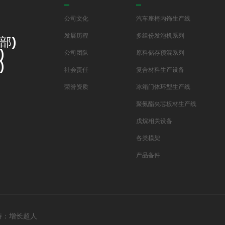
公司文化
汽车座椅内饰生产线
发展历程
多组份发泡机系列
售部)
)
公司团队
原料储存预混系列
)
社会责任
复合材料生产设备
荣誉资质
冰箱门体环型生产线
聚氨酯夹芯板材生产线
戊烷相关设备
各类模架
产品备件
持：增长超人