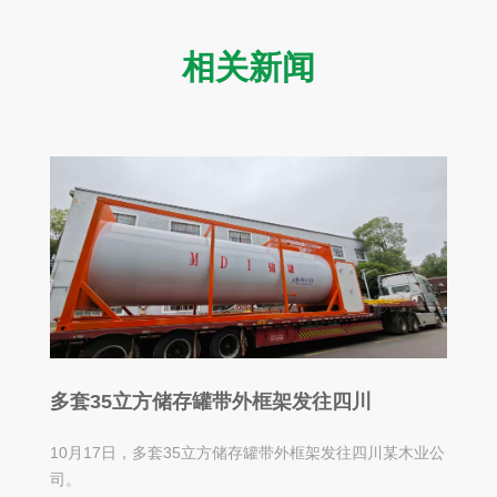
相关新闻
多套35立方储存罐带外框架发往四川
10月17日，多套35立方储存罐带外框架发往四川某木业公
司。