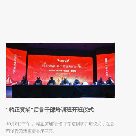
"精正黄埔"后备干部培训班开班仪式
10月8日下午，“精正黄埔”后备干部培训班开班仪式，在公
司溢香园酒店宴会厅召开。