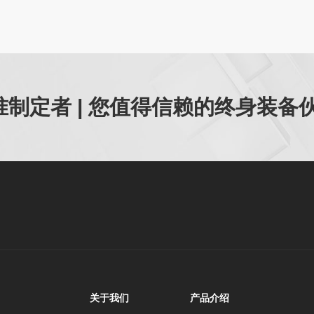
制定者 | 您值得信赖的终身装备
关于我们
产品介绍